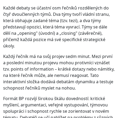
Každé debaty se účastní osm řečníků rozdělených do
čtyř dvoučlenných týmů. Dva týmy tvoří vládní stranu,
která obhajuje zadané téma (tzv. tezi), a dva týmy
představují opozici, která téma vyvrací. Týmy se dále
dělí na „opening" (úvodní) a „closing" (závěrečné),
přičemž každá pozice má své specifické strategické
úkoly.
Každý řečník má na svůj projev sedm minut. Mezi první
a poslední minutou projevu mohou protivníci vznášet
tzv. points of information – krátké dotazy nebo námitky,
na které řečník může, ale nemusí reagovat. Tato
interaktivní složka dodává debatám dynamiku a testuje
schopnost řečníků myslet na nohou.
Formát BP rozvíjí širokou škálu dovedností: kritické
myšlení, argumentaci, veřejné vystupování, týmovou
spolupráci i schopnost rychle se zorientovat v novém
tématu. Debatéři se učí nahlížet na problémy z různých