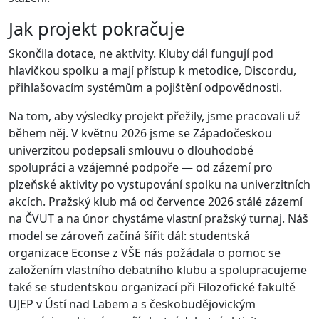
Jak projekt pokračuje
Skončila dotace, ne aktivity. Kluby dál fungují pod
hlavičkou spolku a mají přístup k metodice, Discordu,
přihlašovacím systémům a pojištění odpovědnosti.
Na tom, aby výsledky projekt přežily, jsme pracovali už
během něj. V květnu 2026 jsme se Západočeskou
univerzitou podepsali smlouvu o dlouhodobé
spolupráci a vzájemné podpoře — od zázemí pro
plzeňské aktivity po vystupování spolku na univerzitních
akcích. Pražský klub má od července 2026 stálé zázemí
na ČVUT a na únor chystáme vlastní pražský turnaj. Náš
model se zároveň začíná šířit dál: studentská
organizace Econse z VŠE nás požádala o pomoc se
založením vlastního debatního klubu a spolupracujeme
také se studentskou organizací při Filozofické fakultě
UJEP v Ústí nad Labem a s českobudějovickým