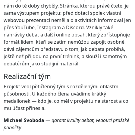
nám do té doby chyběly. Stránka, kterou právě čtete, je
sama výstupem projektu: před dotací spolek vlastní
webovou prezentaci neměl a o aktivitách informoval jen
přes YouTube, Instagram a Discord. Vznikly také
nahrávky debat a další online obsah, který zpřístupňuje
formát lidem, kteří se zatím nemůžou zapojit osobně,
dává zájemcům představu o tom, jak debata probíhá,
ještě než přijdou na první trénink, a slouží i samotným
debatérům jako studijní materiál.
Realizační tým
Projekt vedl pětičlenný tým s rozdělenými oblastmi
působnosti. U každého člena uvádíme krátký
medailonek — kdo je, co měl v projektu na starost a co
mu účast přinesla.
Michael Svoboda
—
garant kvality debat, vedoucí pražské
pobočky