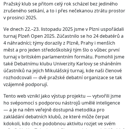
Pražský klub se přitom celý rok scházel bez jediného
zrušeného setkání, a to i přes nečekanou ztrátu prostor
v prosinci 2025.
Ve dnech 22.–23. listopadu 2025 jsme v Plzni uspořádali
turnaj Plzeň Open 2025. Zúčastnilo se ho 24 debatérů a
4 náhradníci; týmy dorazily z Plzně, Prahy i menších
měst a pro jeden středoškolský tým šlo o vůbec první
turnaj v britském parlamentním formátu. Pomohli jsme
také Debatnímu klubu Univerzity Karlovy se sháněním
účastníků na jejich Mikulášský turnaj, kde naši členové
rozhodcovali — dvě pražské debatní organizace se tak
vzájemně podporují.
Tento web vznikl jako výstup projektu — vytvořili jsme
ho svépomocí s podporou nástrojů umělé inteligence
— a je na něm veřejně dostupná metodika pro
zakládání debatních klubů, ze které může čerpat
kdokoli, kdo chce podobnou aktivitu rozjet ve svém