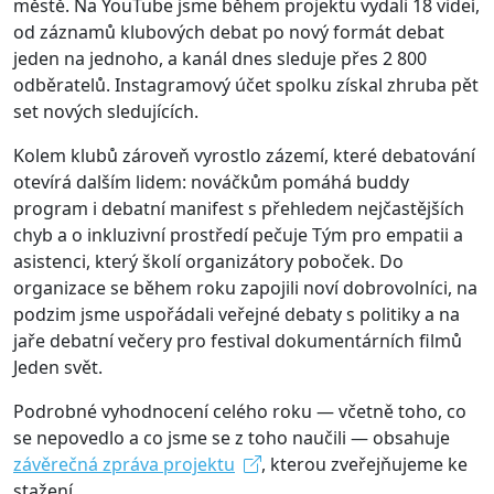
městě. Na YouTube jsme během projektu vydali 18 videí,
od záznamů klubových debat po nový formát debat
jeden na jednoho, a kanál dnes sleduje přes 2 800
odběratelů. Instagramový účet spolku získal zhruba pět
set nových sledujících.
Kolem klubů zároveň vyrostlo zázemí, které debatování
otevírá dalším lidem: nováčkům pomáhá buddy
program i debatní manifest s přehledem nejčastějších
chyb a o inkluzivní prostředí pečuje Tým pro empatii a
asistenci, který školí organizátory poboček. Do
organizace se během roku zapojili noví dobrovolníci, na
podzim jsme uspořádali veřejné debaty s politiky a na
jaře debatní večery pro festival dokumentárních filmů
Jeden svět.
Podrobné vyhodnocení celého roku — včetně toho, co
se nepovedlo a co jsme se z toho naučili — obsahuje
závěrečná zpráva projektu
, kterou zveřejňujeme ke
stažení.