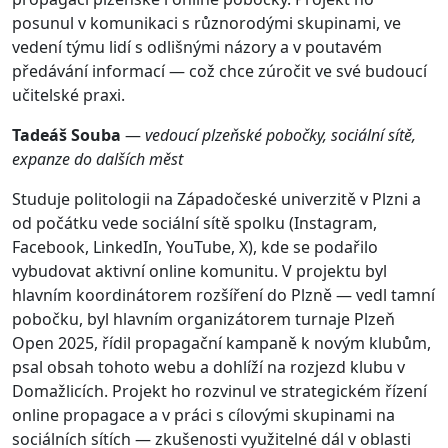
posunul v komunikaci s různorodými skupinami, ve
vedení týmu lidí s odlišnými názory a v poutavém
předávání informací — což chce zúročit ve své budoucí
učitelské praxi.
Tadeáš Souba
—
vedoucí plzeňské pobočky, sociální sítě,
expanze do dalších měst
Studuje politologii na Západočeské univerzitě v Plzni a
od počátku vede sociální sítě spolku (Instagram,
Facebook, LinkedIn, YouTube, X), kde se podařilo
vybudovat aktivní online komunitu. V projektu byl
hlavním koordinátorem rozšíření do Plzně — vedl tamní
pobočku, byl hlavním organizátorem turnaje Plzeň
Open 2025, řídil propagační kampaně k novým klubům,
psal obsah tohoto webu a dohlíží na rozjezd klubu v
Domažlicích. Projekt ho rozvinul ve strategickém řízení
online propagace a v práci s cílovými skupinami na
sociálních sítích — zkušenosti využitelné dál v oblasti