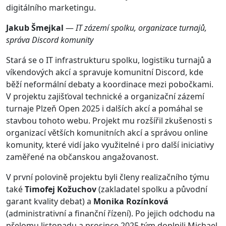
digitálního marketingu.
Jakub Šmejkal
—
IT zázemí spolku, organizace turnajů,
správa Discord komunity
Stará se o IT infrastrukturu spolku, logistiku turnajů a
víkendových akcí a spravuje komunitní Discord, kde
běží neformální debaty a koordinace mezi pobočkami.
V projektu zajišťoval technické a organizační zázemí
turnaje Plzeň Open 2025 i dalších akcí a pomáhal se
stavbou tohoto webu. Projekt mu rozšířil zkušenosti s
organizací větších komunitních akcí a správou online
komunity, které vidí jako využitelné i pro další iniciativy
zaměřené na občanskou angažovanost.
V první polovině projektu byli členy realizačního týmu
také
Timofej Kožuchov
(zakladatel spolku a původní
garant kvality debat) a
Monika Rozínková
(administrativní a finanční řízení). Po jejich odchodu na
přelomu listopadu a prosince 2025 tým doplnili Michael