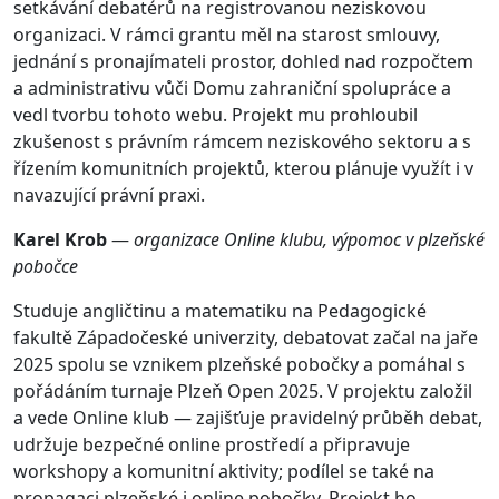
setkávání debatérů na registrovanou neziskovou
organizaci. V rámci grantu měl na starost smlouvy,
jednání s pronajímateli prostor, dohled nad rozpočtem
a administrativu vůči Domu zahraniční spolupráce a
vedl tvorbu tohoto webu. Projekt mu prohloubil
zkušenost s právním rámcem neziskového sektoru a s
řízením komunitních projektů, kterou plánuje využít i v
navazující právní praxi.
Karel Krob
—
organizace Online klubu, výpomoc v plzeňské
pobočce
Studuje angličtinu a matematiku na Pedagogické
fakultě Západočeské univerzity, debatovat začal na jaře
2025 spolu se vznikem plzeňské pobočky a pomáhal s
pořádáním turnaje Plzeň Open 2025. V projektu založil
a vede Online klub — zajišťuje pravidelný průběh debat,
udržuje bezpečné online prostředí a připravuje
workshopy a komunitní aktivity; podílel se také na
propagaci plzeňské i online pobočky. Projekt ho