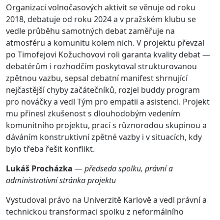
Organizaci volnočasových aktivit se věnuje od roku
2018, debatuje od roku 2024 a v pražském klubu se
vedle průběhu samotných debat zaměřuje na
atmosféru a komunitu kolem nich. V projektu převzal
po Timofejovi Kožuchovovi roli garanta kvality debat —
debatérům i rozhodčím poskytoval strukturovanou
zpětnou vazbu, sepsal debatní manifest shrnující
nejčastější chyby začátečníků, rozjel buddy program
pro nováčky a vedl Tým pro empatii a asistenci. Projekt
mu přinesl zkušenost s dlouhodobým vedením
komunitního projektu, prací s různorodou skupinou a
dáváním konstruktivní zpětné vazby i v situacích, kdy
bylo třeba řešit konflikt.
Lukáš Procházka
—
předseda spolku, právní a
administrativní stránka projektu
Vystudoval právo na Univerzitě Karlově a vedl právní a
technickou transformaci spolku z neformálního