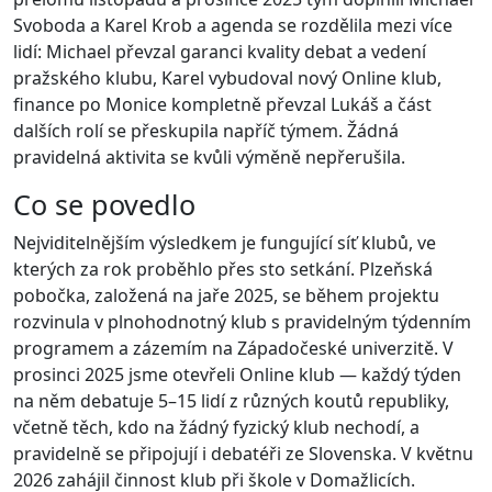
Svoboda a Karel Krob a agenda se rozdělila mezi více
lidí: Michael převzal garanci kvality debat a vedení
pražského klubu, Karel vybudoval nový Online klub,
finance po Monice kompletně převzal Lukáš a část
dalších rolí se přeskupila napříč týmem. Žádná
pravidelná aktivita se kvůli výměně nepřerušila.
Co se povedlo
Nejviditelnějším výsledkem je fungující síť klubů, ve
kterých za rok proběhlo přes sto setkání. Plzeňská
pobočka, založená na jaře 2025, se během projektu
rozvinula v plnohodnotný klub s pravidelným týdenním
programem a zázemím na Západočeské univerzitě. V
prosinci 2025 jsme otevřeli Online klub — každý týden
na něm debatuje 5–15 lidí z různých koutů republiky,
včetně těch, kdo na žádný fyzický klub nechodí, a
pravidelně se připojují i debatéři ze Slovenska. V květnu
2026 zahájil činnost klub při škole v Domažlicích.