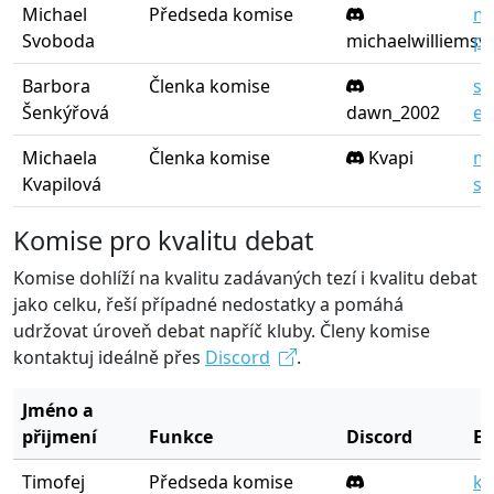
Michael
Předseda komise
mi
Svoboda
michaelwilliems
po
Barbora
Členka komise
se
Šenkýřová
dawn_2002
eb
Michaela
Členka komise
Kvapi
mi
Kvapilová
sp
Komise pro kvalitu debat
Komise dohlíží na kvalitu zadávaných tezí i kvalitu debat
jako celku, řeší případné nedostatky a pomáhá
udržovat úroveň debat napříč kluby. Členy komise
kontaktuj ideálně přes
Discord
.
Jméno a
přijmení
Funkce
Discord
E-
Timofej
Předseda komise
ko