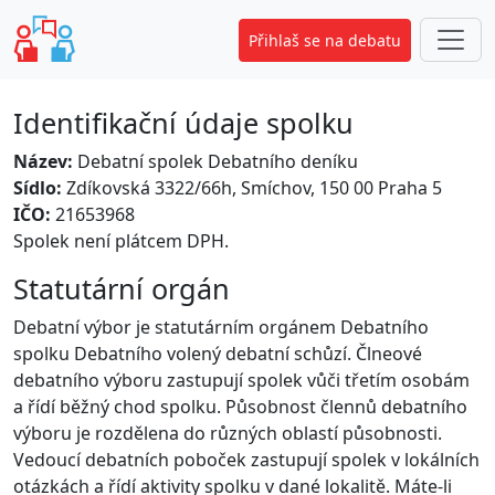
Přihlaš se na debatu
Identifikační údaje spolku
Název:
Debatní spolek Debatního deníku
Sídlo:
Zdíkovská 3322/66h, Smíchov, 150 00 Praha 5
IČO:
21653968
Spolek není plátcem DPH.
Statutární orgán
Debatní výbor je statutárním orgánem Debatního
spolku Debatního volený debatní schůzí. Člneové
debatního výboru zastupují spolek vůči třetím osobám
a řídí běžný chod spolku. Působnost člennů debatního
výboru je rozdělena do různých oblastí působnosti.
Vedoucí debatních poboček zastupují spolek v lokálních
otázkách a řídí aktivity spolku v dané lokalitě. Máte-li