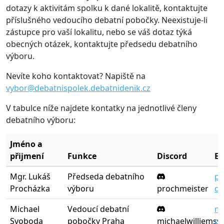
dotazy k aktivitám spolku k dané lokalitě, kontaktujte
příslušného vedoucího debatní pobočky. Neexistuje-li
zástupce pro vaší lokalitu, nebo se váš dotaz týká
obecných otázek, kontaktujte předsedu debatního
výboru.
Nevíte koho kontaktovat? Napiště na
vybor@debatnispolek.debatnidenik.cz
V tabulce níže najdete kontatky na jednotlivé členy
debatního výboru:
Jméno a
přijmení
Funkce
Discord
E-
Mgr. Lukáš
Předseda debatního
pr
Procházka
výboru
prochmeister
de
Michael
Vedoucí debatní
mi
Svoboda
pobočky Praha
michaelwilliems
po