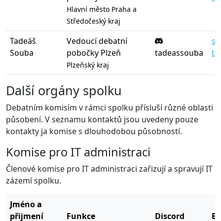
Hlavní město Praha a
Středočeský kraj
Tadeáš
Vedoucí debatní
so
Souba
pobočky Plzeň
tadeassouba
tn
Plzeňský kraj
Další orgány spolku
Debatním komisím v rámci spolku přísluší různé oblasti
působení. V seznamu kontaktů jsou uvedeny pouze
kontakty ja komise s dlouhodobou působností.
Komise pro IT administraci
Členové komise pro IT administraci zařizují a spravují IT
zázemí spolku.
Jméno a
přijmení
Funkce
Discord
E-